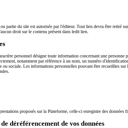
 ou partie du site est autorisée par l'éditeur. Tout lien devra être retiré
d'aucun droit sur le contenu présent dans ledit lien.
es
actère personnel désigne toute information concernant une personne phy
irectement, notamment par référence à un nom, un numéro d'identification
u sociale. Les informations personnelles pouvant être recueillies sur le 
andes.
estations proposés sur la Plateforme, celle-ci enregistre des données finan
 et de déréférencement de vos données