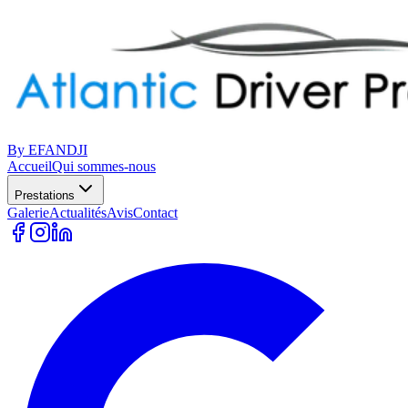
By EFANDJI
Accueil
Qui sommes-nous
Prestations
Galerie
Actualités
Avis
Contact