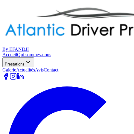
By EFANDJI
Accueil
Qui sommes-nous
Prestations
Galerie
Actualités
Avis
Contact